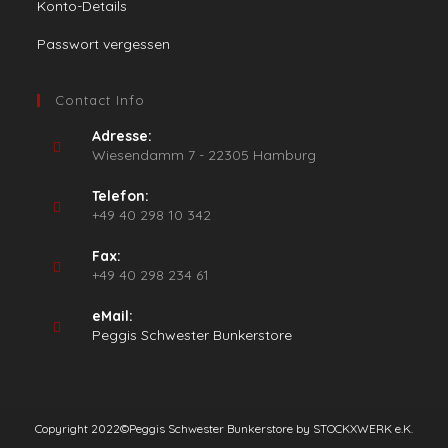
Konto-Details
Passwort vergessen
Contact Info
Adresse:
Wiesendamm 7 - 22305 Hamburg
Telefon:
+49 40 298 10 342
Fax:
+49 40 298 234 61
eMail:
Opens
Peggis Schwester Bunkerstore
in
your
application
Copyright 2022©️Peggis Schwester Bunkerstore by STOCKXWERK e.K.