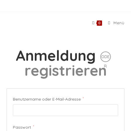
Zum
Inhalt
springen
Menü
0
Anmeldung
ODE
registrieren
R
Erforderlich
Benutzername oder E-Mail-Adresse
*
Erforderlich
Passwort
*