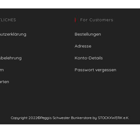
TLICHES
For Customers
utzerklärung
Bestellungen
Adresse
sbelehrung
Konto-Details
um
Passwort vergessen
rten
Copyright 2022©️Peggis Schwester Bunkerstore by STOCKXWERK e.K.