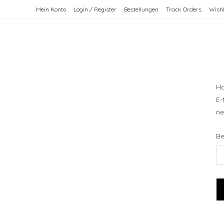
Zum
Mein Konto
Login / Register
Bestellungen
Track Orders
Wishl
Inhalt
springen
Ha
E-
ne
Be