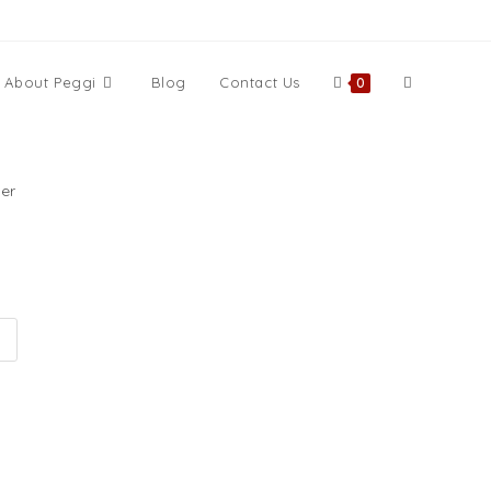
Website-
About Peggi
Blog
Contact Us
0
Suche
er
umschalten