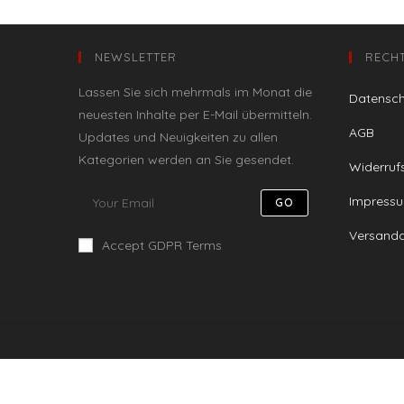
NEWSLETTER
RECH
Lassen Sie sich mehrmals im Monat die
Datensch
neuesten Inhalte per E-Mail übermitteln.
AGB
Updates und Neuigkeiten zu allen
Kategorien werden an Sie gesendet.
Widerruf
Impress
GO
Versanda
Accept GDPR Terms