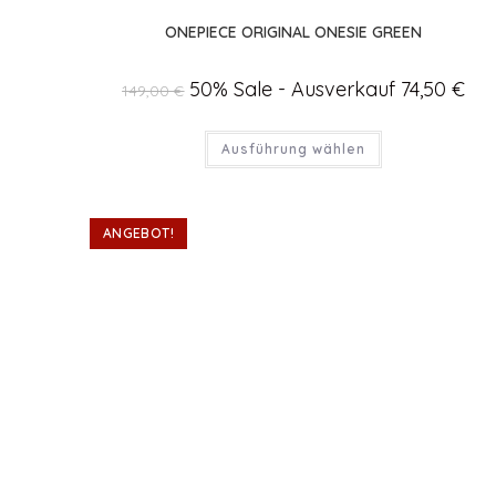
ONEPIECE ORIGINAL ONESIE GREEN
Ursprünglicher
50% Sale - Ausverkauf
74,50
€
Aktu
149,00
€
Preis
Prei
war:
ist:
149,00 €
74,5
Dieses
Ausführung wählen
Produkt
weist
mehrere
Varianten
auf.
Die
ANGEBOT!
Optionen
können
auf
der
Produktseite
gewählt
werden