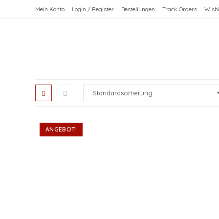
Zum
Mein Konto
Login / Register
Bestellungen
Track Orders
Wishl
Inhalt
springen
ANGEBOT!