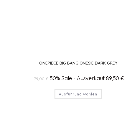
ONEPIECE BIG BANG ONESIE DARK GREY
Ursprünglicher
50% Sale - Ausverkauf
89,50
€
Aktu
179,00
€
Preis
Prei
war:
ist:
179,00 €
89,5
Dieses
Ausführung wählen
Produkt
weist
mehrere
Varianten
auf.
Die
Optionen
können
auf