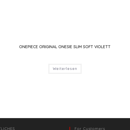
ONEPIECE ORIGINAL ONESIE SLIM SOFT VIOLETT
eller
s
Weiterlesen
0 €.
TLICHES
For Customers