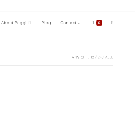
Website-
About Peggi
Blog
Contact Us
0
Suche
ANSICHT:
12
24
ALLE
umschalten