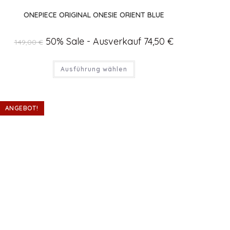
ONEPIECE ORIGINAL ONESIE ORIENT BLUE
Ursprünglicher
50% Sale - Ausverkauf
74,50
€
Aktueller
149,00
€
Preis
Preis
war:
ist:
149,00 €
74,50 €.
Dieses
Ausführung wählen
Produkt
weist
mehrere
Varianten
auf.
Die
ANGEBOT!
Optionen
können
auf
der
Produktseite
gewählt
werden