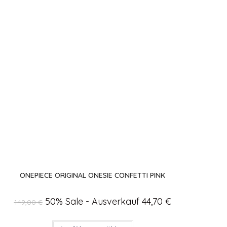
ONEPIECE ORIGINAL ONESIE CONFETTI PINK
Ursprünglicher
50% Sale - Ausverkauf
44,70
€
Aktueller
149,00
€
Preis
Preis
war:
ist:
149,00 €
44,70 €.
Dieses