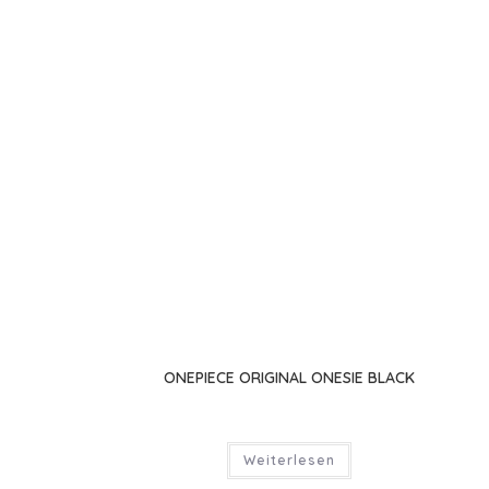
der
Produktseite
gewählt
werden
ONEPIECE ORIGINAL ONESIE BLACK
Weiterlesen