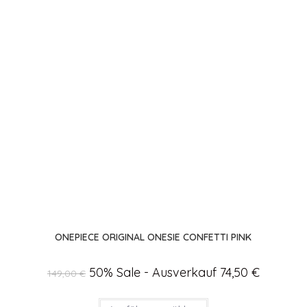
ONEPIECE ORIGINAL ONESIE CONFETTI PINK
Ursprünglicher
50% Sale - Ausverkauf
74,50
€
Aktueller
149,00
€
Preis
Preis
war:
ist:
149,00 €
74,50 €.
Dieses