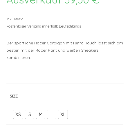
Preis
ist:
39,50 €.
inkl. MwSt.
kostenloser Versand innerhalb Deutschlands
Der sportliche Racer Cardigan mit Retro-Touch lässt sich am
besten mit der Racer Pant und weißen Sneakers
kombinieren.
SIZE
XS
S
M
L
XL