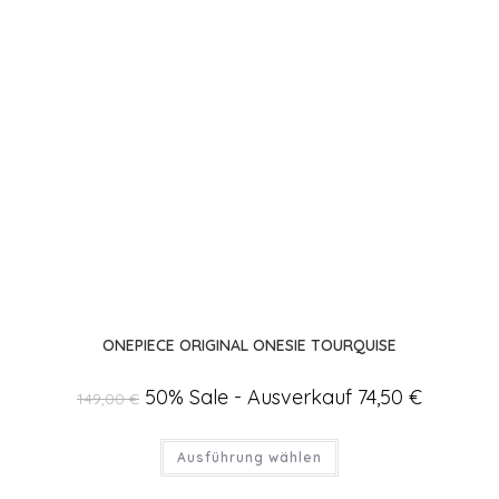
ONEPIECE ORIGINAL ONESIE TOURQUISE
Ursprünglicher
50% Sale - Ausverkauf
74,50
€
Aktueller
149,00
€
Preis
Preis
war:
ist:
149,00 €
74,50 €.
Dieses
Ausführung wählen
Produkt
weist
mehrere