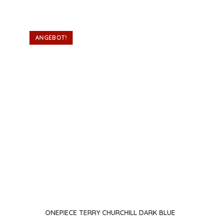
Varianten
auf.
Die
Optionen
können
ANGEBOT!
auf
der
Produktseite
gewählt
werden
ONEPIECE TERRY CHURCHILL DARK BLUE