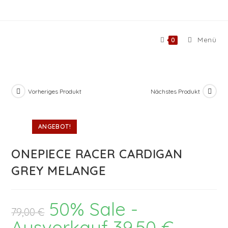
Zum
Inhalt
springen
Menü
0
Vorheriges Produkt
Nächstes Produkt
ANGEBOT!
ONEPIECE RACER CARDIGAN
GREY MELANGE
50% Sale -
Ursprünglicher
79,00
€
Preis
war:
Ausverkauf
39,50
€
Aktueller
79,00 €