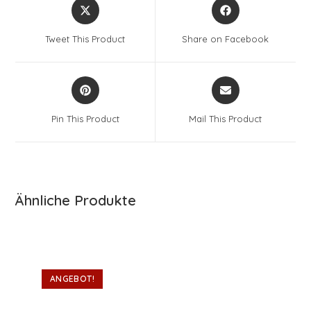
Opens
Opens
in
in
a
a
Tweet This Product
Share on Facebook
new
new
window
window
Opens
Opens
in
in
a
a
Pin This Product
Mail This Product
new
new
window
window
Ähnliche Produkte
ANGEBOT!