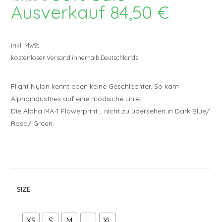
war:
Ausverkauf
84,50
€
Aktueller
169,00 €
Preis
ist:
84,50 €.
inkl. MwSt.
kostenloser Versand innerhalb Deutschlands
Flight Nylon kennt eben keine Geschlechter. So kam
Alphaindustries auf eine modische Linie.
Die Alpha MA-1 Flowerprint… nicht zu übersehen in Dark Blue/
Rosa/ Green.
SIZE
XS
S
M
L
XL