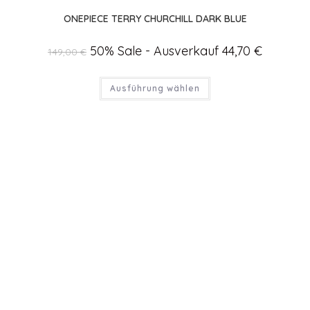
ONEPIECE TERRY CHURCHILL DARK BLUE
Ursprünglicher
50% Sale - Ausverkauf
44,70
€
Aktueller
149,00
€
Preis
Preis
war:
ist:
149,00 €
44,70 €.
Dieses
Ausführung wählen
Produkt
weist
mehrere
Varianten
auf.
Die
Optionen
können
auf
der
Produktseite
gewählt
werden