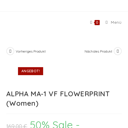
Zum
Inhalt
springen
Menü
0
Vorheriges Produkt
Nächstes Produkt
ANGEBOT!
ALPHA MA-1 VF FLOWERPRINT
(Women)
50% Sale -
Ursprünglicher
169,00
€
Preis