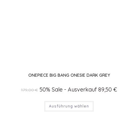
ONEPIECE BIG BANG ONESIE DARK GREY
Ursprünglicher
50% Sale - Ausverkauf
89,50
€
Aktueller
179,00
€
Preis
Preis
war:
ist:
179,00 €
89,50 €.
Dieses
Ausführung wählen
Produkt
weist
mehrere
Varianten
auf.
Die
Optionen
können