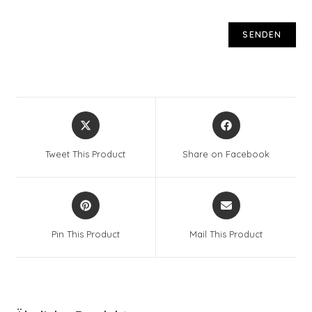
Opens
Opens
in
in
a
a
Tweet This Product
Share on Facebook
new
new
window
window
Opens
Opens
in
in
a
a
Pin This Product
Mail This Product
new
new
window
window