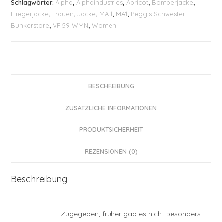
Schlagwörter:
Alpha
,
Alphaindustries
,
Apricot
,
Bomberjacke
,
Fliegerjacke
,
Frauen
,
Jacke
,
MA-1
,
MA1
,
Peggis Schwester
Bunkerstore
,
VF 59 WMN
,
Women
BESCHREIBUNG
ZUSÄTZLICHE INFORMATIONEN
PRODUKTSICHERHEIT
REZENSIONEN (0)
Beschreibung
Zugegeben, früher gab es nicht besonders