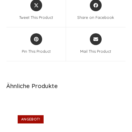
Opens
Opens
in
in
a
a
Tweet This Product
Share on Facebook
new
new
window
window
Opens
Opens
in
in
a
a
Pin This Product
Mail This Product
new
new
window
window
Ähnliche Produkte
ANGEBOT!