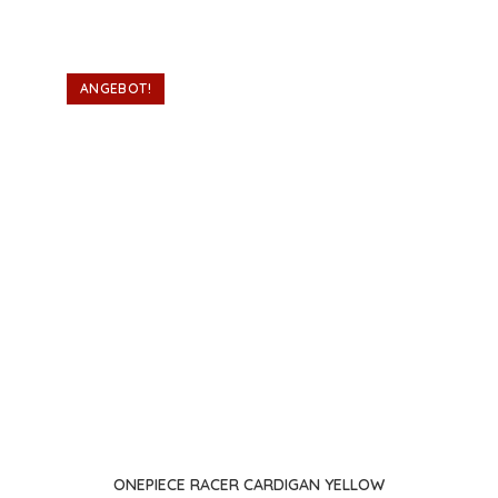
Varianten
auf.
Die
Optionen
können
ANGEBOT!
auf
der
Produktseite
gewählt
werden
ONEPIECE RACER CARDIGAN YELLOW