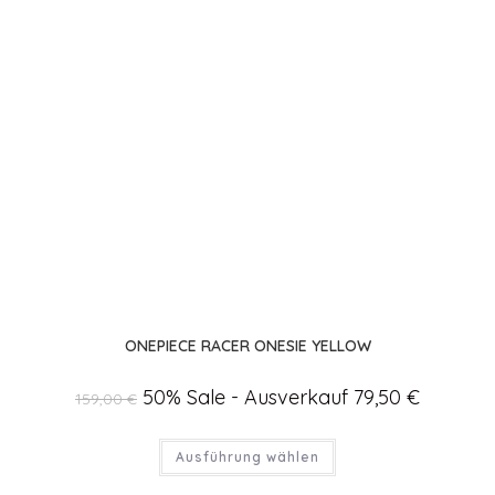
ONEPIECE RACER ONESIE YELLOW
Ursprünglicher
50% Sale - Ausverkauf
79,50
€
Aktueller
159,00
€
Preis
Preis
war:
ist:
159,00 €
79,50 €.
Dieses
Ausführung wählen
Produkt
weist
mehrere