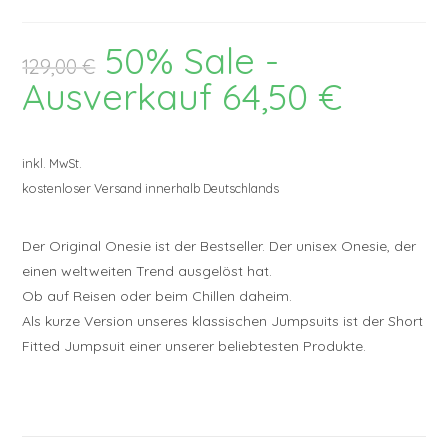
50% Sale -
Ursprünglicher
129,00
€
Preis
war:
Ausverkauf
64,50
€
Aktueller
129,00 €
Preis
ist:
64,50 €.
inkl. MwSt.
kostenloser Versand innerhalb Deutschlands
Der Original Onesie ist der Bestseller. Der unisex Onesie, der
einen weltweiten Trend ausgelöst hat.
Ob auf Reisen oder beim Chillen daheim.
Als kurze Version unseres klassischen Jumpsuits ist der Short
Fitted Jumpsuit einer unserer beliebtesten Produkte.