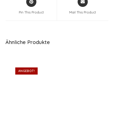
in
in
a
a
Pin This Product
Mail This Product
new
new
window
window
Ähnliche Produkte
ANGEBOT!