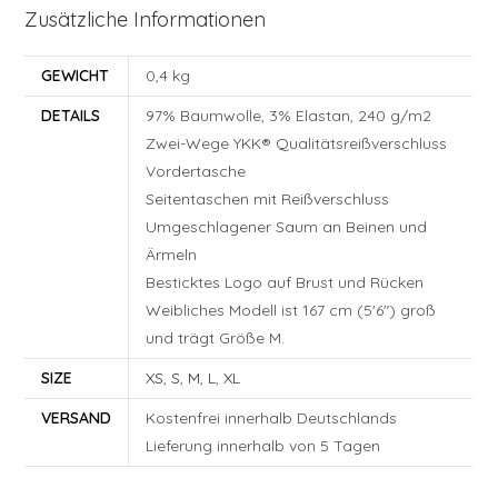
Zusätzliche Informationen
GEWICHT
0,4 kg
DETAILS
97% Baumwolle, 3% Elastan, 240 g/m2
Zwei-Wege YKK® Qualitätsreißverschluss
Vordertasche
Seitentaschen mit Reißverschluss
Umgeschlagener Saum an Beinen und
Ärmeln
Besticktes Logo auf Brust und Rücken
Weibliches Modell ist 167 cm (5'6") groß
und trägt Größe M.
SIZE
XS
,
S
,
M
,
L
,
XL
VERSAND
Kostenfrei innerhalb Deutschlands
Lieferung innerhalb von 5 Tagen