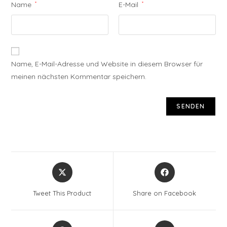
Name
*
E-Mail
*
Name, E-Mail-Adresse und Website in diesem Browser für
meinen nächsten Kommentar speichern.
Opens
Opens
in
in
a
a
Tweet This Product
Share on Facebook
new
new
window
window
Opens
Opens