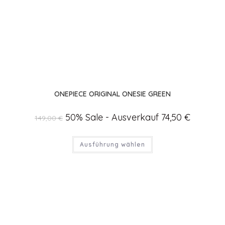
ONEPIECE ORIGINAL ONESIE GREEN
Ursprünglicher
50% Sale - Ausverkauf
74,50
€
Aktueller
149,00
€
Preis
Preis
war:
ist:
149,00 €
74,50 €.
Dieses
Ausführung wählen
Produkt
weist
mehrere
Varianten
auf.
Die
Optionen
können
auf
der
Produktseite
gewählt